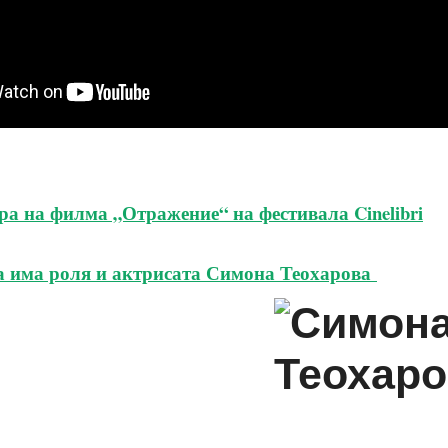
а на филма „Отражение“ на фестивала Cinelibri
а има роля и актрисата Симона Теохарова