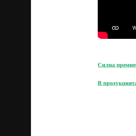
Силна премиер
В продукцият