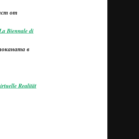
аст от
La Biennale di
 поканата в
rtuelle Realität