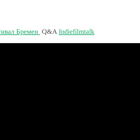
тивал Бремен
Q&A
Indiefilmtalk