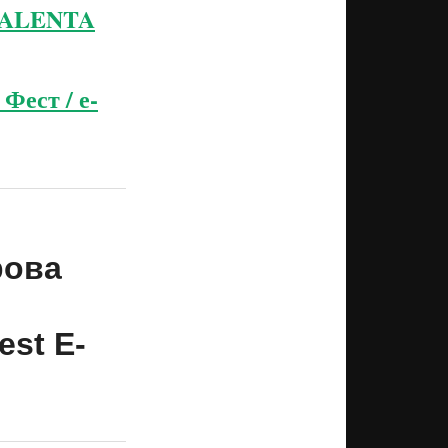
TALENTA
Фест / е-