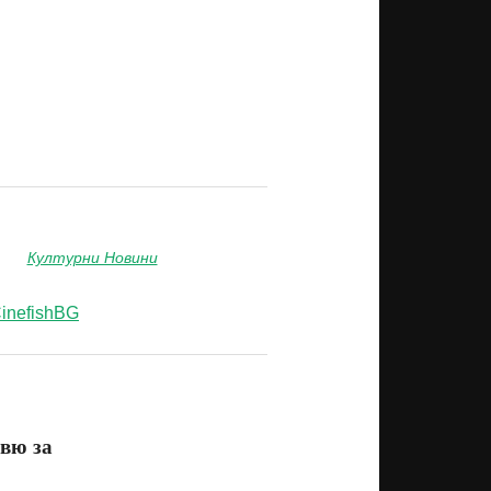
Културни Новини
inefishBG
рвю за