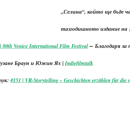
„Селина“, който ще бъде ч
тазгодишното издание на
–
 80th Venice International Film Festival
Благодаря за
Сузане Браун и Южин Ях |
Indiefilmtalk
тук:
#151 | VR-Storytelling – Geschichten erzählen für die vi