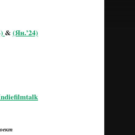
4)
&
(Ян.’24)
Indiefilmtalk
роект