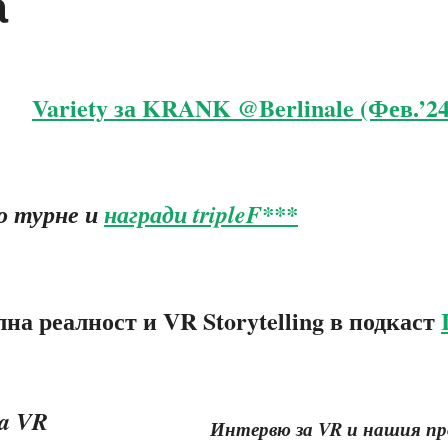
а
Variety за KRANK @Berlinale (Фев.’2
о турне и
награди
tripleF***
лна реалност и VR Storytelling в подкаст
Интервю за VR и нашия п