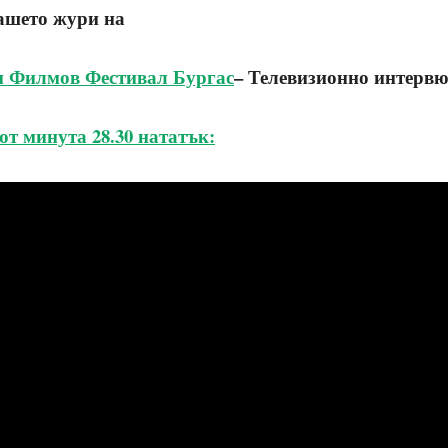
нашето
жури на
 Филмов Фестивал Бургас
– Телевизионно интервю
от минута 28.30 нататък: