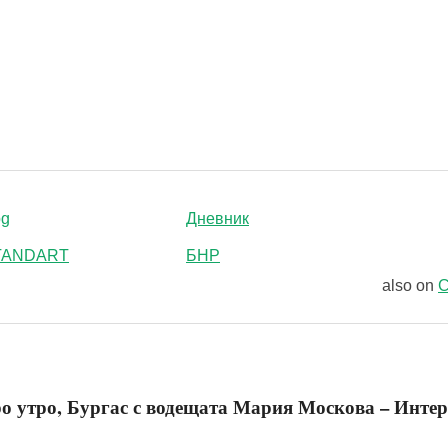
bg
Дневник
STANDART
БНР
also on
C
о утро, Бургас с водещата Мария Москова – Инте